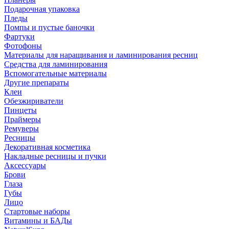
Подарочная упаковка
Пледы
Помпы и пустые баночки
Фартуки
Фотофоны
Материалы для наращивания и ламинирования ресниц
Средства для ламинирования
Вспомогательные материалы
Другие препараты
Клеи
Обезжириватели
Пинцеты
Праймеры
Ремуверы
Ресницы
Декоративная косметика
Накладные ресницы и пучки
Аксессуары
Брови
Глаза
Губы
Лицо
Стартовые наборы
Витамины и БАДы