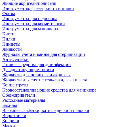
Жидкие акригели/полигели
Инструменты, фрезы, кисти и пилки
Фрезы
Инструменты для педикюра
Инструменты для косметологии
Инструменты для маникюра
Кисти
Пилки
Пинцеты
Жидкости
Журналы учета и ванны для стерилизации
Антисептики
Готовые средства для дезинфекции
Дегидратирующие тоники
Жидкости для полигеля и акригеля
Жидкости для снятие гель-лака, лака и геля
Концентраты
Кровоостанавливающие средства для маникюра
Обезжириватели
Расходные материалы
Бахилы
Влажные салфетки, ватные диски и палочки
Воротнички
Коврики
Маски