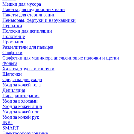
Мешки для мусора
Пакеты для педикюрных ванн
Пакеты для стерилизации
Пеньюраы, фартуки и нарукавники
Перчатки
Полоски для депиляции
Полотенце
Простыня
Разделители для пальцев
Салфетки
Салфетки для маникюра апельсиновые палочки и щетки
Фольга
Халаты, трусы и тапочки
Шапочки
Средства для ухода
Уход за кожей тела
Депиляция
Парафинотерапия
Уход за волосами
Уход за кожей лица
Уход за кожей ног
Уход за кожей рук
INKI
SMART
Электрооборудование