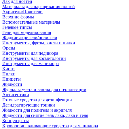
Лак для ногтей
Материалы для наращивания ногтей
Акригели/Полигели
Верхние формы
Вспомогательные материалы
Гелевые типсы
Гели для моделирования
Жидкие акригели/полигели
Инструменты, фрезы, кисти и пилки
Фрезы
Инструменты для педикюра
Инструменты для косметологии
Инструменты для маникюра
Кисти
Пилки
Пинцеты
Жидкости
Журналы учета и ванны для стерилизации
Антисептики
Готовые средства для дезинфекции
Дегидратирующие тоники
Жидкости для полигеля и акригеля
Жидкости для снятие гель-лака, лака и геля
Концентраты
Кровоостанавливающие средства для маникюра