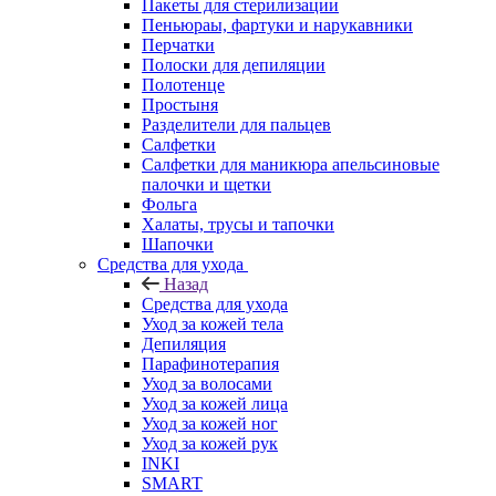
Пакеты для стерилизации
Пеньюраы, фартуки и нарукавники
Перчатки
Полоски для депиляции
Полотенце
Простыня
Разделители для пальцев
Салфетки
Салфетки для маникюра апельсиновые
палочки и щетки
Фольга
Халаты, трусы и тапочки
Шапочки
Средства для ухода
Назад
Средства для ухода
Уход за кожей тела
Депиляция
Парафинотерапия
Уход за волосами
Уход за кожей лица
Уход за кожей ног
Уход за кожей рук
INKI
SMART