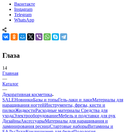
Вконтакте
Instagram
Telegram
WhatsApp
Глаза
14
Главная
—
Каталог
—
Декоративная косметика
SALE
Новинки
Базы и топы
Гель-лаки и лаки
Материалы для
наращивания ногтей
Инструменты, фрезы, кисти и
пилки
Жидкости
Расходные материалы
Средства для
ухода
Электрооборудование
Мебель и подставки для рук
Дизайны
Аксессуары
Материалы для наращивания и
ламинирования ресниц
Стартовые наборы
Витамины и
БАДы
Духи
Кондиционер для белья
Подология