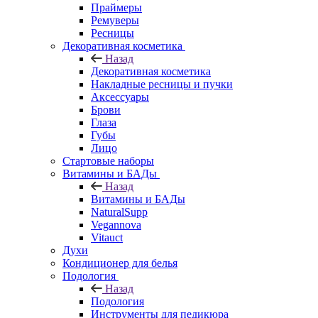
Праймеры
Ремуверы
Ресницы
Декоративная косметика
Назад
Декоративная косметика
Накладные ресницы и пучки
Аксессуары
Брови
Глаза
Губы
Лицо
Стартовые наборы
Витамины и БАДы
Назад
Витамины и БАДы
NaturalSupp
Vegannova
Vitauct
Духи
Кондиционер для белья
Подология
Назад
Подология
Инструменты для педикюра