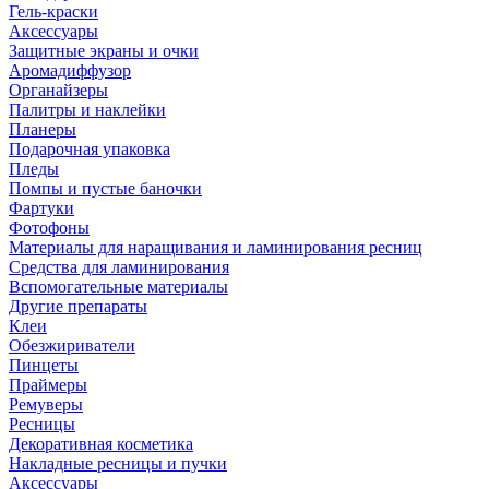
Гель-краски
Аксессуары
Защитные экраны и очки
Аромадиффузор
Органайзеры
Палитры и наклейки
Планеры
Подарочная упаковка
Пледы
Помпы и пустые баночки
Фартуки
Фотофоны
Материалы для наращивания и ламинирования ресниц
Средства для ламинирования
Вспомогательные материалы
Другие препараты
Клеи
Обезжириватели
Пинцеты
Праймеры
Ремуверы
Ресницы
Декоративная косметика
Накладные ресницы и пучки
Аксессуары