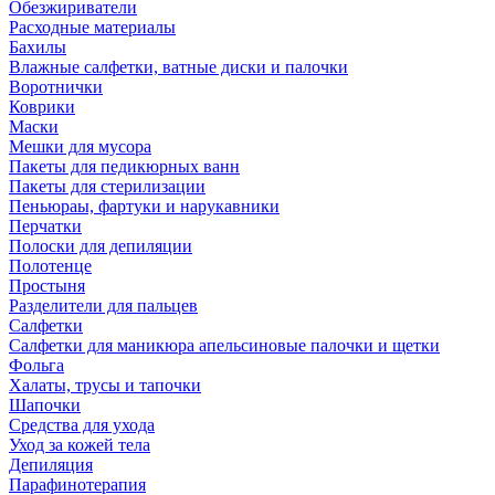
Обезжириватели
Расходные материалы
Бахилы
Влажные салфетки, ватные диски и палочки
Воротнички
Коврики
Маски
Мешки для мусора
Пакеты для педикюрных ванн
Пакеты для стерилизации
Пеньюраы, фартуки и нарукавники
Перчатки
Полоски для депиляции
Полотенце
Простыня
Разделители для пальцев
Салфетки
Салфетки для маникюра апельсиновые палочки и щетки
Фольга
Халаты, трусы и тапочки
Шапочки
Средства для ухода
Уход за кожей тела
Депиляция
Парафинотерапия