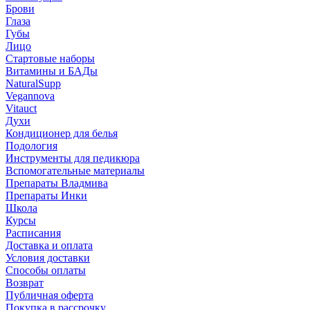
Брови
Глаза
Губы
Лицо
Стартовые наборы
Витамины и БАДы
NaturalSupp
Vegannova
Vitauct
Духи
Кондиционер для белья
Подология
Инструменты для педикюра
Вспомогательные материалы
Препараты Владмива
Препараты Инки
Школа
Курсы
Расписания
Доставка и оплата
Условия доставки
Способы оплаты
Возврат
Публичная оферта
Покупка в рассрочку