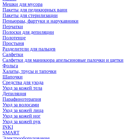
Мешки для мусора
Пакеты для педикюрных ванн
Пакеты для стерилизации
Пеньюраы, фартуки и нарукавники
Перчатки
Полоски для депиляции
Полотенце
Простыня
Разделители для пальцев
Салфетки
Салфетки для маникюра апельсиновые палочки и щетки
Фольга
Халаты, трусы и тапочки
Шапочки
Средства для ухода
Уход за кожей тела
Депиляция
Парафинотерапия
Уход за волосами
Уход за кожей лица
Уход за кожей ног
Уход за кожей рук
INKI
SMART
Электрооборудование