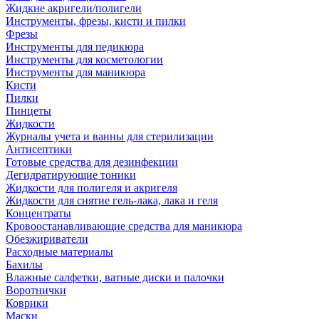
Жидкие акригели/полигели
Инструменты, фрезы, кисти и пилки
Фрезы
Инструменты для педикюра
Инструменты для косметологии
Инструменты для маникюра
Кисти
Пилки
Пинцеты
Жидкости
Журналы учета и ванны для стерилизации
Антисептики
Готовые средства для дезинфекции
Дегидратирующие тоники
Жидкости для полигеля и акригеля
Жидкости для снятие гель-лака, лака и геля
Концентраты
Кровоостанавливающие средства для маникюра
Обезжириватели
Расходные материалы
Бахилы
Влажные салфетки, ватные диски и палочки
Воротнички
Коврики
Маски