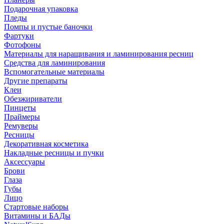
Подарочная упаковка
Пледы
Помпы и пустые баночки
Фартуки
Фотофоны
Материалы для наращивания и ламинирования ресниц
Средства для ламинирования
Вспомогательные материалы
Другие препараты
Клеи
Обезжириватели
Пинцеты
Праймеры
Ремуверы
Ресницы
Декоративная косметика
Накладные ресницы и пучки
Аксессуары
Брови
Глаза
Губы
Лицо
Стартовые наборы
Витамины и БАДы