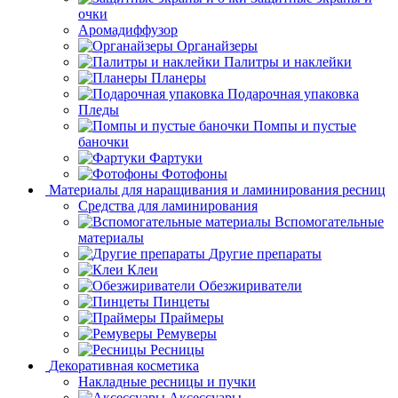
очки
Аромадиффузор
Органайзеры
Палитры и наклейки
Планеры
Подарочная упаковка
Пледы
Помпы и пустые
баночки
Фартуки
Фотофоны
Материалы для наращивания и ламинирования ресниц
Средства для ламинирования
Вспомогательные
материалы
Другие препараты
Клеи
Обезжириватели
Пинцеты
Праймеры
Ремуверы
Ресницы
Декоративная косметика
Накладные ресницы и пучки
Аксессуары