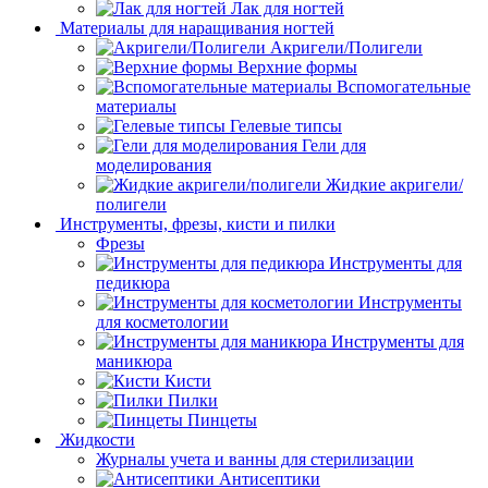
Лак для ногтей
Материалы для наращивания ногтей
Акригели/Полигели
Верхние формы
Вспомогательные
материалы
Гелевые типсы
Гели для
моделирования
Жидкие акригели/
полигели
Инструменты, фрезы, кисти и пилки
Фрезы
Инструменты для
педикюра
Инструменты
для косметологии
Инструменты для
маникюра
Кисти
Пилки
Пинцеты
Жидкости
Журналы учета и ванны для стерилизации
Антисептики