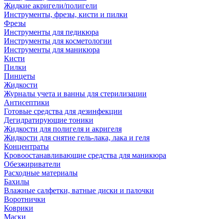
Жидкие акригели/полигели
Инструменты, фрезы, кисти и пилки
Фрезы
Инструменты для педикюра
Инструменты для косметологии
Инструменты для маникюра
Кисти
Пилки
Пинцеты
Жидкости
Журналы учета и ванны для стерилизации
Антисептики
Готовые средства для дезинфекции
Дегидратирующие тоники
Жидкости для полигеля и акригеля
Жидкости для снятие гель-лака, лака и геля
Концентраты
Кровоостанавливающие средства для маникюра
Обезжириватели
Расходные материалы
Бахилы
Влажные салфетки, ватные диски и палочки
Воротнички
Коврики
Маски