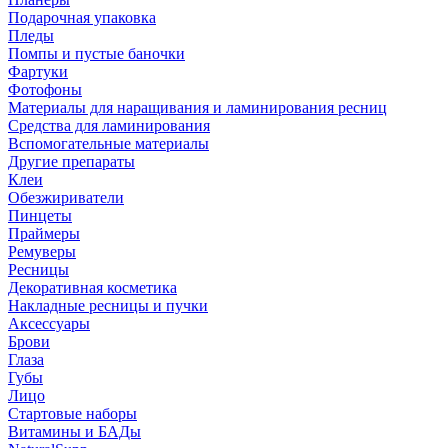
Подарочная упаковка
Пледы
Помпы и пустые баночки
Фартуки
Фотофоны
Материалы для наращивания и ламинирования ресниц
Средства для ламинирования
Вспомогательные материалы
Другие препараты
Клеи
Обезжириватели
Пинцеты
Праймеры
Ремуверы
Ресницы
Декоративная косметика
Накладные ресницы и пучки
Аксессуары
Брови
Глаза
Губы
Лицо
Стартовые наборы
Витамины и БАДы