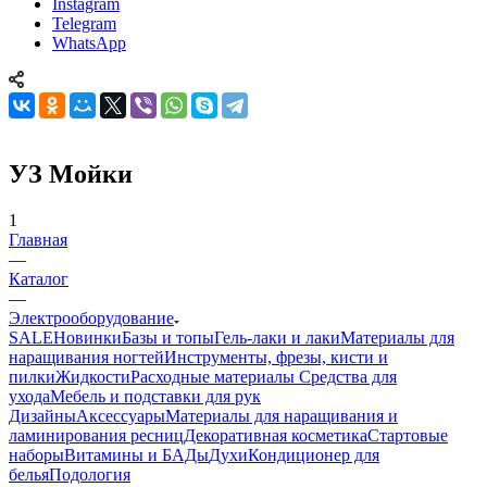
Instagram
Telegram
WhatsApp
УЗ Мойки
1
Главная
—
Каталог
—
Электрооборудование
SALE
Новинки
Базы и топы
Гель-лаки и лаки
Материалы для
наращивания ногтей
Инструменты, фрезы, кисти и
пилки
Жидкости
Расходные материалы
Средства для
ухода
Мебель и подставки для рук
Дизайны
Аксессуары
Материалы для наращивания и
ламинирования ресниц
Декоративная косметика
Стартовые
наборы
Витамины и БАДы
Духи
Кондиционер для
белья
Подология