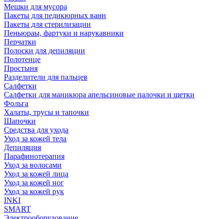
Мешки для мусора
Пакеты для педикюрных ванн
Пакеты для стерилизации
Пеньюраы, фартуки и нарукавники
Перчатки
Полоски для депиляции
Полотенце
Простыня
Разделители для пальцев
Салфетки
Салфетки для маникюра апельсиновые палочки и щетки
Фольга
Халаты, трусы и тапочки
Шапочки
Средства для ухода
Уход за кожей тела
Депиляция
Парафинотерапия
Уход за волосами
Уход за кожей лица
Уход за кожей ног
Уход за кожей рук
INKI
SMART
Электрооборудование