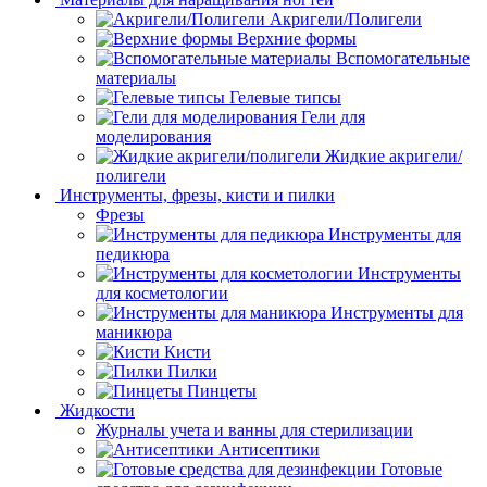
Акригели/Полигели
Верхние формы
Вспомогательные
материалы
Гелевые типсы
Гели для
моделирования
Жидкие акригели/
полигели
Инструменты, фрезы, кисти и пилки
Фрезы
Инструменты для
педикюра
Инструменты
для косметологии
Инструменты для
маникюра
Кисти
Пилки
Пинцеты
Жидкости
Журналы учета и ванны для стерилизации
Антисептики
Готовые