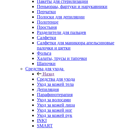
Пакеты для стерилизации
Пеньюраы, фартуки и нарукавники
Перчатки
Полоски для депиляции
Полотенце
Простыня
Разделители для пальцев
Салфетки
Салфетки для маникюра апельсиновые
палочки и щетки
Фольга
Халаты, трусы и тапочки
Шапочки
Средства для ухода
Назад
Средства для ухода
Уход за кожей тела
Депиляция
Парафинотерапия
Уход за волосами
Уход за кожей лица
Уход за кожей ног
Уход за кожей рук
INKI
SMART