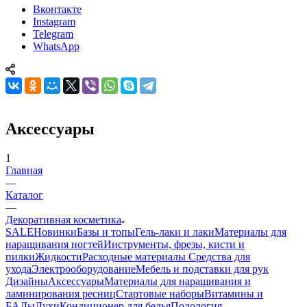
Вконтакте
Instagram
Telegram
WhatsApp
Аксессуары
1
Главная
—
Каталог
—
Декоративная косметика
SALE
Новинки
Базы и топы
Гель-лаки и лаки
Материалы для
наращивания ногтей
Инструменты, фрезы, кисти и
пилки
Жидкости
Расходные материалы
Средства для
ухода
Электрооборудование
Мебель и подставки для рук
Дизайны
Аксессуары
Материалы для наращивания и
ламинирования ресниц
Стартовые наборы
Витамины и
БАДы
Духи
Кондиционер для белья
Подология