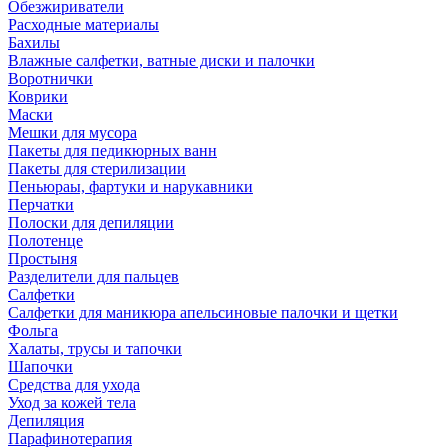
Обезжириватели
Расходные материалы
Бахилы
Влажные салфетки, ватные диски и палочки
Воротнички
Коврики
Маски
Мешки для мусора
Пакеты для педикюрных ванн
Пакеты для стерилизации
Пеньюраы, фартуки и нарукавники
Перчатки
Полоски для депиляции
Полотенце
Простыня
Разделители для пальцев
Салфетки
Салфетки для маникюра апельсиновые палочки и щетки
Фольга
Халаты, трусы и тапочки
Шапочки
Средства для ухода
Уход за кожей тела
Депиляция
Парафинотерапия