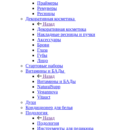
Праймеры
Ремуверы
Ресницы
Декоративная косметика
Назад
Декоративная косметика
Накладные ресницы и пучки
Аксессуары
Брови
Глаза
Губы
Лицо
Стартовые наборы
Витамины и БАДы
Назад
Витамины и БАДы
NaturalSupp
Vegannova
Vitauct
Духи
Кондиционер для белья
Подология
Назад
Подология
Инструменты для педикюра