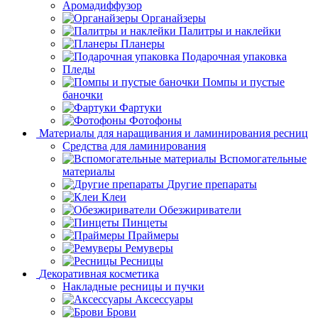
Аромадиффузор
Органайзеры
Палитры и наклейки
Планеры
Подарочная упаковка
Пледы
Помпы и пустые
баночки
Фартуки
Фотофоны
Материалы для наращивания и ламинирования ресниц
Средства для ламинирования
Вспомогательные
материалы
Другие препараты
Клеи
Обезжириватели
Пинцеты
Праймеры
Ремуверы
Ресницы
Декоративная косметика
Накладные ресницы и пучки
Аксессуары
Брови