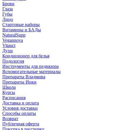
Брови
Глаза
Губы
Лицо
Стартовые наборы
Витамины и БАДы
NaturalSupp
Vegannova
Vitauct
Духи
Кондиционер для белья
Подология
Инструменты для педикюра
Вспомогательные материалы
Препараты Владмива
Препараты Инки
Школа
Курсы
Расписания
Доставка и оплата
Условия доставки
Способы оплаты
Возврат
Публичная оферта
Покупка в рассрочку