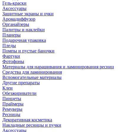
Гель-краски
Аксессуары
Защитные экраны и очки
Аромадиффузор
Органайзеры
Палитры и наклейки
Планеры
Подарочная упаковка
Пледы
Помпы и пустые баночки
Фартуки
Фотофоны
Материалы для наращивания и ламинирования ресниц
Средства для ламинирования
Вспомогательные материалы
Другие препараты
Клеи
Обезжириватели
Пинцеты
Праймеры
Ремуверы
Ресницы
Декоративная косметика
Накладные ресницы и пучки
Аксессуары