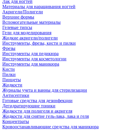
Лак для ногтей
Материалы для наращивания ногтей
Акригели/Полигели
Верхние формы
Вспомогательные материалы
Гелевые типсы
Гели для моделирования
Жидкие акригели/полигели
Инструменты, фрезы, кисти и пилки
Фрезы
Инструменты для педикюра
Инструменты для косметологии
Инструменты для маникюра
Кисти
Пилки
Пинцеты
Жидкости
Журналы учета и ванны для стерилизации
Антисептики
Готовые средства для дезинфекции
Дегидратирующие тоники
Жидкости для полигеля и акригеля
Жидкости для снятие гель-лака, лака и геля
Концентраты
Кровоостанавливающие средства для маникюра